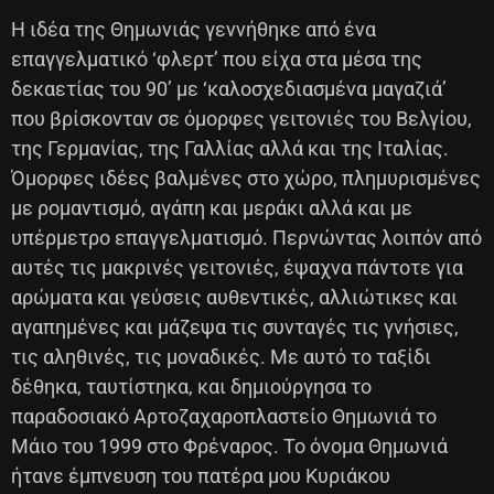
Η ιδέα της Θημωνιάς γεννήθηκε από ένα
επαγγελματικό ‘φλερτ’ που είχα στα μέσα της
δεκαετίας του 90’ με ‘καλοσχεδιασμένα μαγαζιά’
που βρίσκονταν σε όμορφες γειτονιές του Βελγίου,
της Γερμανίας, της Γαλλίας αλλά και της Ιταλίας.
Όμορφες ιδέες βαλμένες στο χώρο, πλημυρισμένες
με ρομαντισμό, αγάπη και μεράκι αλλά και με
υπέρμετρο επαγγελματισμό. Περνώντας λοιπόν από
αυτές τις μακρινές γειτονιές, έψαχνα πάντοτε για
αρώματα και γεύσεις αυθεντικές, αλλιώτικες και
αγαπημένες και μάζεψα τις συνταγές τις γνήσιες,
τις αληθινές, τις μοναδικές. Με αυτό το ταξίδι
δέθηκα, ταυτίστηκα, και δημιούργησα το
παραδοσιακό Αρτοζαχαροπλαστείο Θημωνιά το
Μάιο του 1999 στο Φρέναρος. Το όνομα Θημωνιά
ήτανε έμπνευση του πατέρα μου Κυριάκου