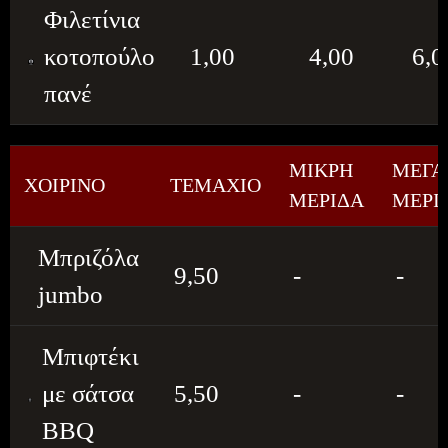
Φιλετίνια
κοτοπούλο
1,00
4,00
6,0
πανέ
ΜΙΚΡΗ
ΜΕΓΑ
ΧΟΙΡΙΝΟ
ΤΕΜΑΧΙΟ
ΜΕΡΙΔΑ
ΜΕΡΙ
Μπριζόλα
9,50
-
-
jumbo
Μπιφτέκι
με σάτσα
5,50
-
-
BBQ