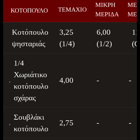
ΜΙΚΡΗ
ΜΕ
ΤΕΜΑΧΙΟ
ΚΟΤΟΠΟΥΛΟ
ΜΕΡΙΔΑ
ΜΕΡ
Κοτόπουλο
3,25
6,00
11
ψησταριάς
(1/4)
(1/2)
(Ο
1/4
Χωριάτικο
4,00
-
-
κοτόπουλο
σχάρας
Σουβλάκι
2,75
-
-
κοτόπουλο