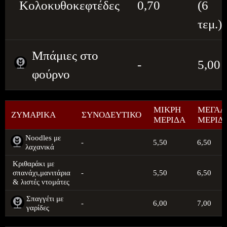
Κολοκυθοκεφτέδες
0,70
(6
τεμ.)
Μπάμιες στο
-
5,00
φούρνο
ΜΙΚΡΗ
ΜΕΓΑΛ
ΖΥΜΑΡΙΚΑ
ΣΥΝΟΔΕΥΤΙΚΟ
ΜΕΡΙΔΑ
ΜΕΡΙΔ
Noodles με
-
5,50
6,50
λαχανικά
Κριθαράκι με
σπανάχι,μανιτάρια
-
5,50
6,50
& λιστές ντομάτες
Σπαγγέτι με
-
6,00
7,00
γαρίδες