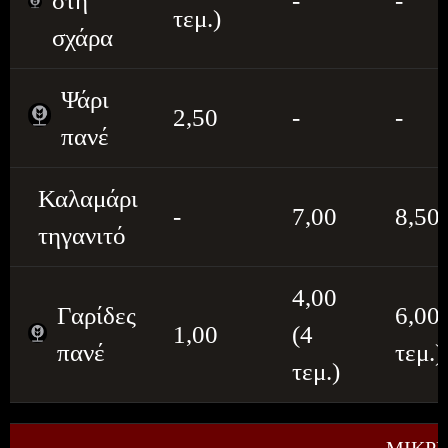
στη
-
-
τεμ.)
σχάρα
Ψάρι
2,50
-
-
πανέ
Καλαμάρι
-
7,00
8,50
τηγανιτό
4,00
Γαρίδες
6,00 
1,00
(4
πανέ
τεμ.)
τεμ.)