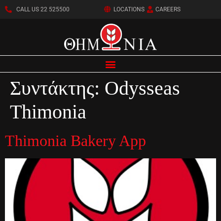
CALL US 22 525500
LOCATIONS
CAREERS
Συντάκτης:
Odysseas
Thimonia
Thimonia Bakery App