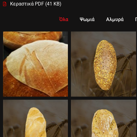
Κεραστικά PDF (41 KB)
Όλα
Ψωμιά
Αλμυρά