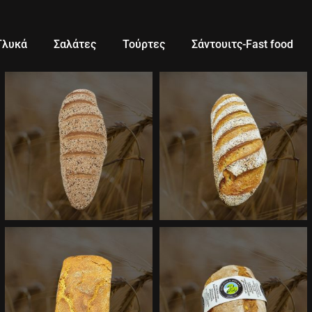
Γλυκά
Σαλάτες
Τούρτες
Σάντουιτς-Fast food